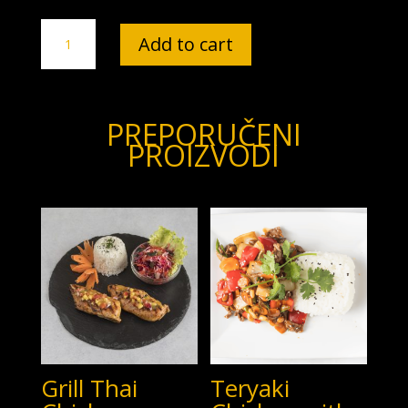
Cashew
Add to cart
Chicken
-
NEW
2022
PREPORUČENI
quantity
PROIZVODI
Grill Thai
Teryaki