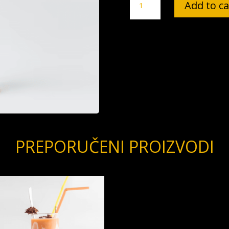
Add to ca
Nom
quantity
PREPORUČENI PROIZVODI