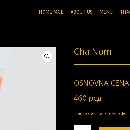
HOMEPAGE
ABOUT US
MENU
THA
Cha Nom
OSNOVNA CENA
460
рсд
Tradicionalni tajlandski leden
Cha