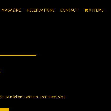
I MAGAZINE
RESERVATIONS
CONTACT
0 ITEMS
:
i čaj sa mlekom i anisom. Thai street-style