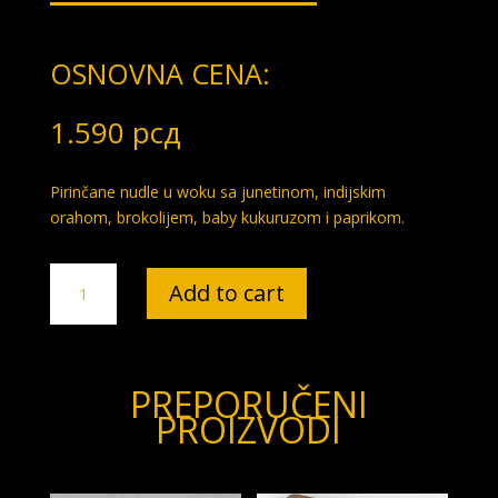
OSNOVNA CENA:
1.590
рсд
Pirinčane nudle u woku sa junetinom, indijskim
orahom, brokolijem, baby kukuruzom i paprikom.
Jungle
Add to cart
Noodles
Beef
quantity
PREPORUČENI
PROIZVODI