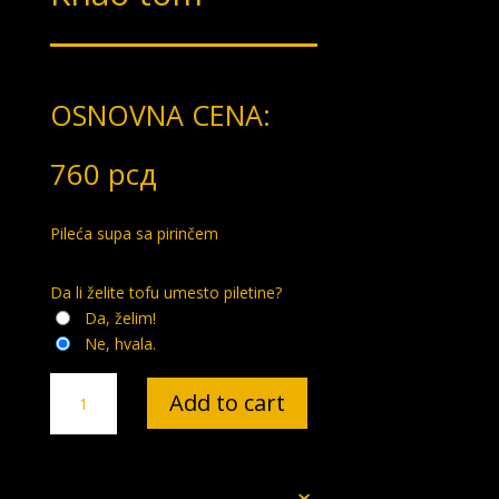
OSNOVNA CENA:
760
рсд
Pileća supa sa pirinčem
Da li želite tofu umesto piletine?
Da, želim!
Ne, hvala.
Khao
Add to cart
tom
quantity