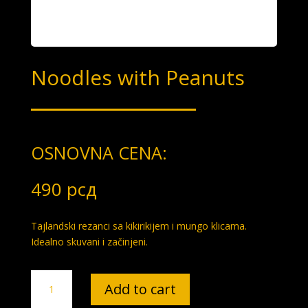
Noodles with Peanuts
OSNOVNA CENA:
490
рсд
Tajlandski rezanci sa kikirikijem i mungo klicama.
Idealno skuvani i začinjeni.
Noodles
Add to cart
with